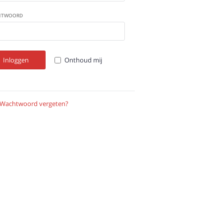
HTWOORD
Inloggen
Onthoud mij
Wachtwoord vergeten?
Verstuur instructies
ADRES