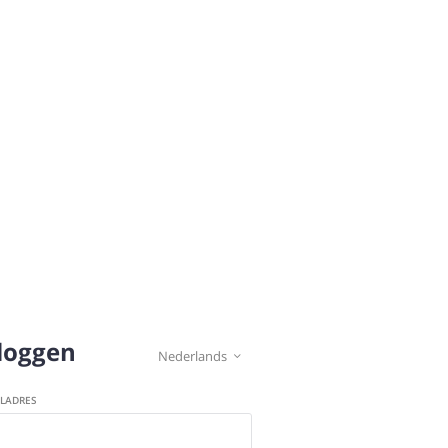
loggen
Nederlands

ILADRES