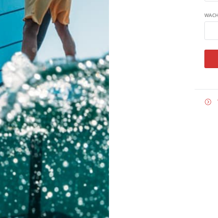
WAC

E-
MAIL