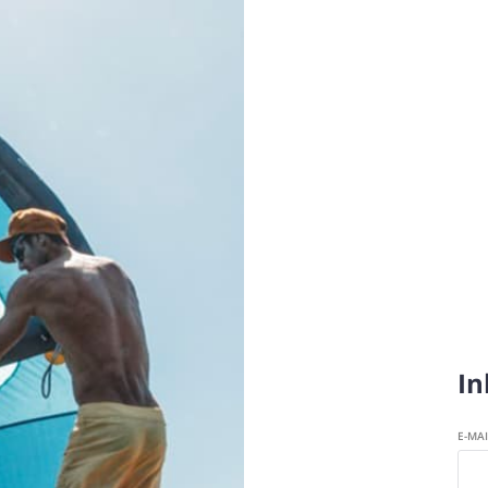
In
E-MA