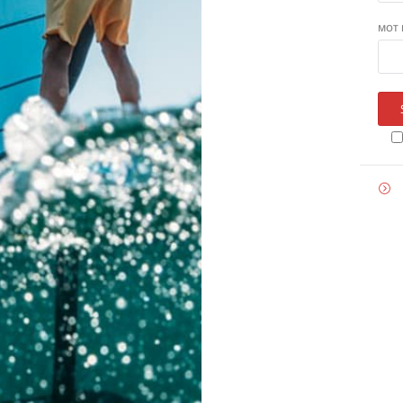
MOT 
